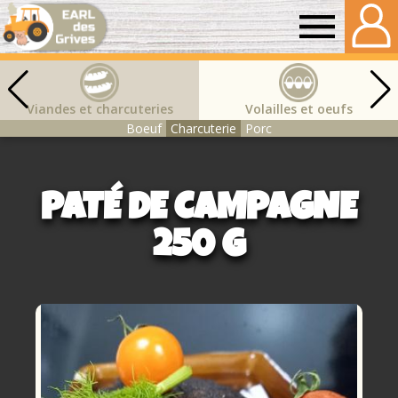
Earl
des
Viandes et charcuteries
Volailles et oeufs
Boeuf
Charcuterie
Porc
grives
PATÉ DE CAMPAGNE
250 G