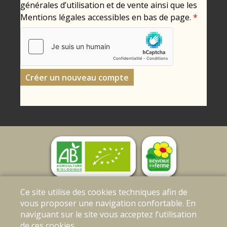
générales d’utilisation et de vente ainsi que les
Mentions légales accessibles en bas de page.
*
Mentions légales
|
Conditions Générales de
Ce site utilise des cookies techniques afin de
Ventes
|
Protection des données personnelles
vous proposer une navigation confortable. En
© Copyright 2025 - EARL des Grives - Tous droits
naviguant sur le site vous acceptez l’utilisation
réservés
de ces cookies.