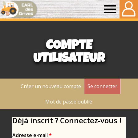
Earl
des
COMPTE
grives
UTILISATEUR
Créer un nouveau compte
Se connecter
(onglet a
Onglets
principaux
Mot de passe oublié
Déjà inscrit ? Connectez-vous !
Adresse e-mail
*