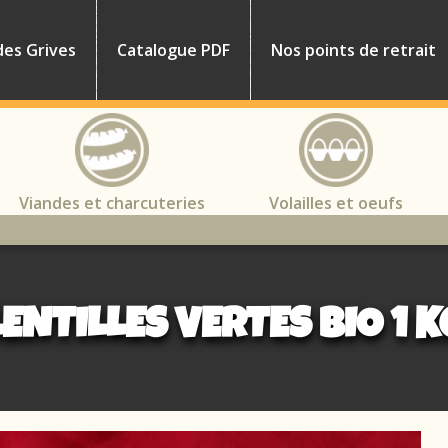
des Grives
Catalogue PDF
Nos points de retrait
Viandes et charcuteries
Volailles et oeufs
LENTILLES VERTES BIO 1 K