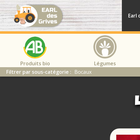
Earl
des
Earl 
grives
Produits bio
Légumes
Filtrer par sous-catégorie :
Bocaux