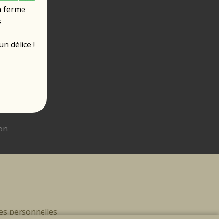
la ferme
s
un délice !
es personnelles