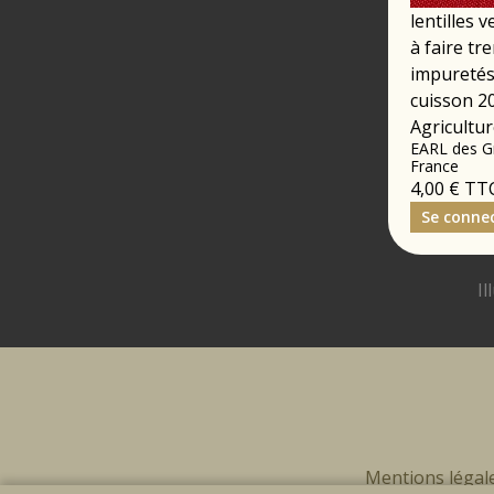
lentilles 
à faire tr
impuretés 
cuisson 20
Agricultu
EARL des G
France
4,00 €
TT
Se conne
Mentions légal