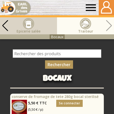
Earl
des
Epicerie salée
Traiteur
Bocaux
grives
BOCAUX
conserve de fromage de tete 280g bocal sterilisé
5,50 €
TTC
Se connecter
(5,50 € / p)