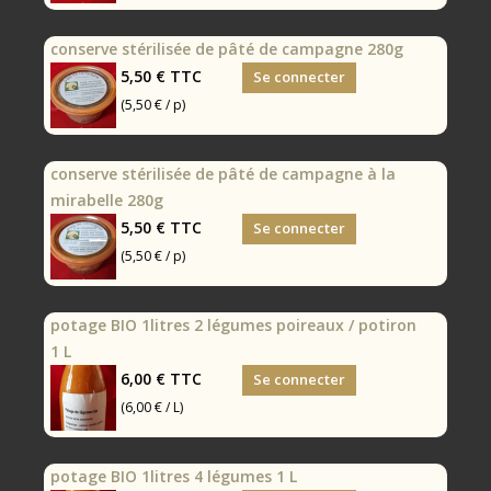
conserve stérilisée de pâté de campagne 280g
5,50 €
TTC
Se connecter
(5,50 € / p)
conserve stérilisée de pâté de campagne à la
mirabelle 280g
5,50 €
TTC
Se connecter
(5,50 € / p)
potage BIO 1litres 2 légumes poireaux / potiron
1 L
6,00 €
TTC
Se connecter
(6,00 € / L)
potage BIO 1litres 4 légumes 1 L