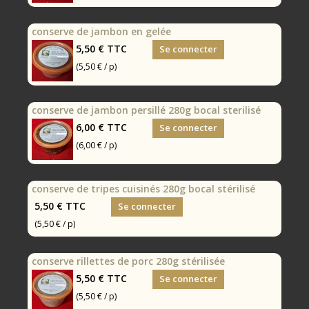
conserve de jambon en gelée
5,50 €
TTC
Se connecter
(5,50 € / p)
conserve de jambon persillé 280g bocal sterilisé
6,00 €
TTC
Se connecter
(6,00 € / p)
conserve de tripes cuisinés 280g bocal stérilisé
5,50 €
TTC
Se connecter
(5,50 € / p)
conserve rillettes de porc 280g stérilisée
5,50 €
TTC
Se connecter
(5,50 € / p)