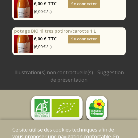
6,00 €
TTC
Se connecter
(6,00 € / L)
potage BIO 1litres potiron/carotte 1 L
6,00 €
TTC
Se connecter
(6,00 € / L)
Mentions légales
|
Conditions Générales de
Ce site utilise des cookies techniques afin de
Ventes
|
Protection des données personnelles
vous proposer une navigation confortable. En