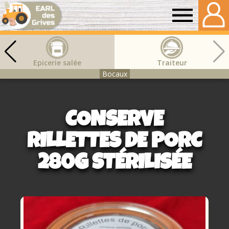
Earl
des
Epicerie salée
Traiteur
Bocaux
grives
CONSERVE
RILLETTES DE PORC
280G STÉRILISÉE